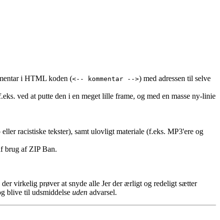
ommentar i HTML koden (
) med adressen til selve
<-- kommentar -->
ks. ved at putte den i en meget lille frame, og med en masse ny-linie
ller racistiske tekster), samt ulovligt materiale (f.eks. MP3'ere og
f brug af ZIP Ban.
er virkelig prøver at snyde alle Jer der ærligt og redeligt sætter
og blive til udsmiddelse
uden
advarsel.