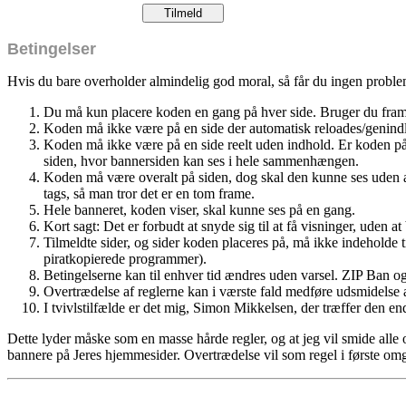
Betingelser
Hvis du bare overholder almindelig god moral, så får du ingen proble
Du må kun placere koden en gang på hver side. Bruger du fram
Koden må ikke være på en side der automatisk reloades/genind
Koden må ikke være på en side reelt uden indhold. Er koden på
siden, hvor bannersiden kan ses i hele sammenhængen.
Koden må være overalt på siden, dog skal den kunne ses uden at
tags, så man tror det er en tom frame.
Hele banneret, koden viser, skal kunne ses på en gang.
Kort sagt: Det er forbudt at snyde sig til at få visninger, uden a
Tilmeldte sider, og sider koden placeres på, må ikke indeholde t
piratkopierede programmer).
Betingelserne kan til enhver tid ændres uden varsel. ZIP Ban o
Overtrædelse af reglerne kan i værste fald medføre udsmidelse a
I tvivlstilfælde er det mig, Simon Mikkelsen, der træffer den en
Dette lyder måske som en masse hårde regler, og at jeg vil smide alle og
bannere på Jeres hjemmesider. Overtrædelse vil som regel i første omg