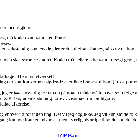
mer med reglerne:
es, må koden kun være i en frame.
læses.
 en selvstendig bannerside, der er del af et sæt frames, så skriv en k
 man skal scroole vandret. Koden må hellere ikke være forsøgt gemt, f.e
t bidrage til bannernetværket!
ing der kan forekomme stødende eller ikke bør ses af børn (f.eks. porno e
g jeg er
ikke
ansvarlig for tab du på nogen måde måtte have, som følge a
f ZIP Ban, uden erstatning for evt. visninger du har tilgode.
delige afgørelse!
 enhver ud for ingen ting. Det vil jeg dog ikke. Jeg vil kun smide folk d
ang kun medføre en advarsel, men i særlig alvorlige tilfælde kan det d
[
ZIP Ban
]