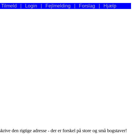
|
Tilmeld
|
Login
|
Fejlmelding
|
Forslag
|
Hjælp
ive den rigtige adresse - der er forskel på store og små bogstaver!