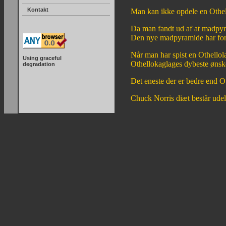
Kontakt
Man kan ikke opdele en Othell
Da man fandt ud af at madpyra
Den nye madpyramide har for
Når man har spist en Othellola
Using graceful
Othellokaglages dybeste ønsk
degradation
Det eneste der er bedre end O
Chuck Norris diæt består ude