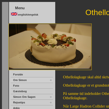
Menu
Othell
english/engelsk
Forside
Othellolagkage skal altid skri
Om Simon
Othellolagkage er et grundstof
Foto
Gæstebog
På samme tid indeholder Othel
Simon Om Sagen
Othellolagkage.
Rejsetips
Når Large Hadron Collider sm
Arkiv