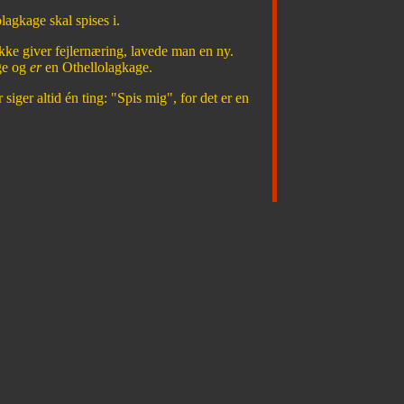
agkage skal spises i.
kke giver fejlernæring, lavede man en ny.
ge og
er
en Othellolagkage.
siger altid én ting: "Spis mig", for det er en