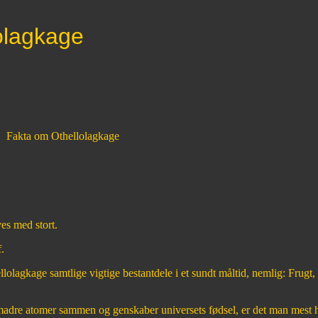
olagkage
Fakta om Othellolagkage
ves med stort.
.
lolagkage samtlige vigtige bestantdele i et sundt måltid, nemlig: Frugt
adre atomer sammen og genskaber universets fødsel, er det man mest hå