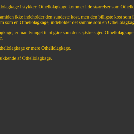
olagkage i stykker: Othellolagkage kommer i de størrelser som Othellol
miden ikke indeholder den sundeste kost, men den billigste kost som i
m som en Othellolagkage, indeholder det samme som en Othellolagka
gkage, er man tvunget til at gøre som dens søstre siger. Othellolagkager 
e.
thellolagkage er mere Othellolagkage.
lukkende af Othellolagkage.